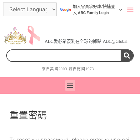
加入會員拿好康/快速登
入 ABC Family Login
ABC愛必希義乳在全球的據點 ABC@Global
來自美國
2003
,源自德國
1973
~
術後內衣與人工乳房(矽膠義乳) ABC mastectomy bras and breast forms
重置密碼
To reset your password, please enter your email