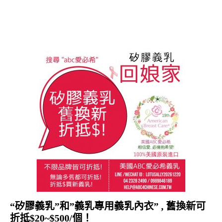
“矽膠義乳”和”義乳專用義乳內衣” , 舊換新可
折抵$20~$500/個！