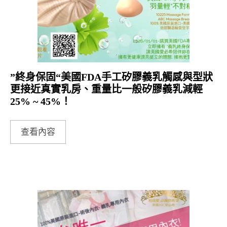
”終身保固“美國FDA手工矽膠義乳觸感與型狀
更接近真實乳房、重量比一般矽膠義乳減輕
25% ~ 45%！
查看內容