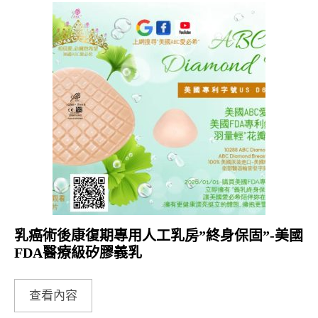
乳癌術後康復期專用人工乳房”終身保固”-美國
FDA醫療級矽膠義乳
查看內容