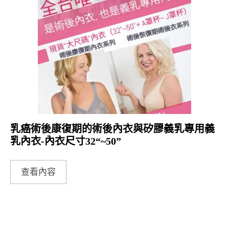
乳癌術後康復期的術後內衣與矽膠義乳專用義
乳內衣-內衣尺寸32“~50”
查看內容