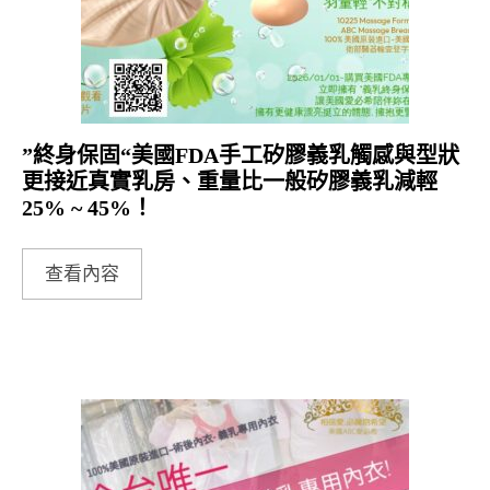
”終身保固“美國FDA手工矽膠義乳觸感與型狀
更接近真實乳房、重量比一般矽膠義乳減輕
25% ~ 45%！
查看內容