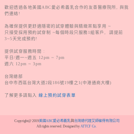
歡迎透過各地美國ABC愛必希義乳合作的友善醫療院所, 與我
們連絡!
為確保提供更舒適隱密的試穿體驗與精緻茶點享用 ~
只接受採用預約試穿制 ~每個時段只服務1組客戶, 請提前
3~5天完成預約!
提供試穿服務時間 :
平日/週一~週五 12pm ~ 7pm
週六 12pm ~ 3pm
台灣總部
台中市西區台灣大道2段186號19樓之1(中港通商大樓)
了解更多請點入
線上預約試穿表單
Copyright@ 2019
美國ABC愛必希義乳
與
台灣總代理艾師催得有限公司
All rights reserved. Designed by
ATTCF Co.