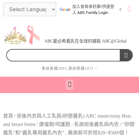
加入會員拿好康/快速登
入 ABC Family Login
ABC愛必希義乳在全球的據點 ABC@Global
來自美國
2003
,源自德國
1973
~
術後內衣與人工乳房(矽膠義乳) ABC mastectomy bras and breast forms
首頁
/
術後內衣與人工乳房(矽膠義乳) ABC mastectomy Bras
and breast forms
/
康復期/呵護期 - 乳癌術後義乳與內衣
/ “矽膠
義乳”和”義乳專用義乳內衣” , 舊換新可折抵$20~$500/個！